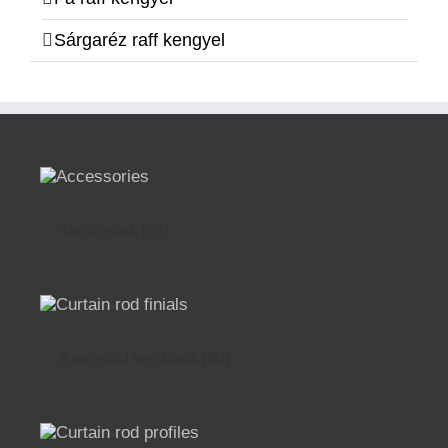
Sárgaréz raff kengyel
Tartozékok
(76)
Karnisrúd végzárók
(80)