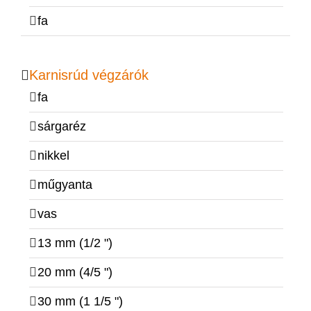
fa
Karnisrúd végzárók
fa
sárgaréz
nikkel
műgyanta
vas
13 mm (1/2 ")
20 mm (4/5 ")
30 mm (1 1/5 ")