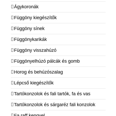
Ágykoronák
Függöny kiegészítők
Függöny sínek
Függönykarikák
Függöny visszahúzó
Függönyelhúzó pálcák és gomb
Horog és behúzószalag
Lépcső kiegészítők
Tartókonzolok és fali tartók, fa és vas
Tartókonzolok és sárgaréz fali konzolok
Fa raff kengyel