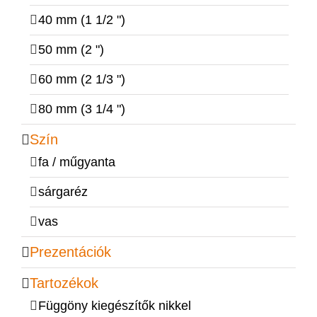
40 mm (1 1/2 ")
50 mm (2 ")
60 mm (2 1/3 ")
80 mm (3 1/4 ")
Szín
fa / műgyanta
sárgaréz
vas
Prezentációk
Tartozékok
Függöny kiegészítők nikkel