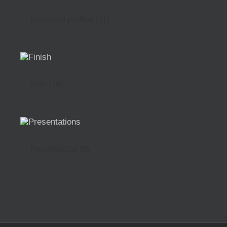
Karnisrúd profilok
(11)
Szín
(36)
Prezentációk
(8)