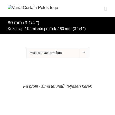
Ugrás
a
tartalomra
80 mm (3 1/4 ")
Kezdölap
/
Karnisrúd profilok
/
80 mm (3 1/4 ")
Mutasson
30 terméket
RÉSZLETEK
Fa profil - sima felületű, teljesen kerek