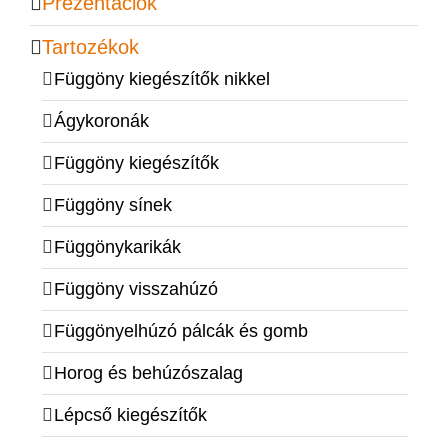
Prezentációk
Tartozékok
Függöny kiegészítők nikkel
Ágykoronák
Függöny kiegészítők
Függöny sínek
Függönykarikák
Függöny visszahúzó
Függönyelhúzó pálcák és gomb
Horog és behúzószalag
Lépcső kiegészítők