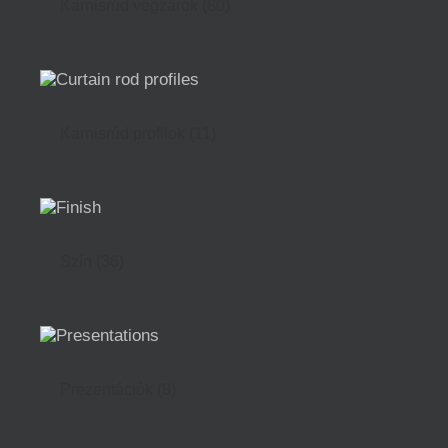
Karnisrúd végzárók
(80)
Karnisrúd profilok
(11)
Szín
(36)
Prezentációk
(8)