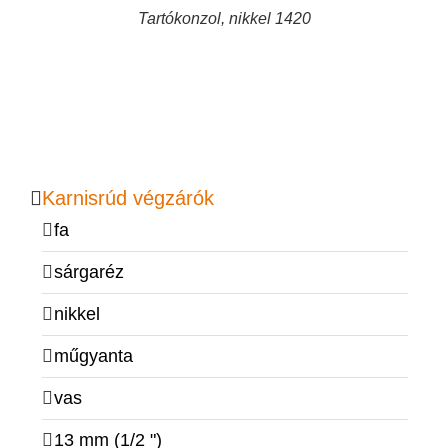
Tartókonzol, nikkel 1420
Karnisrúd végzárók
fa
sárgaréz
nikkel
műgyanta
vas
13 mm (1/2 ")