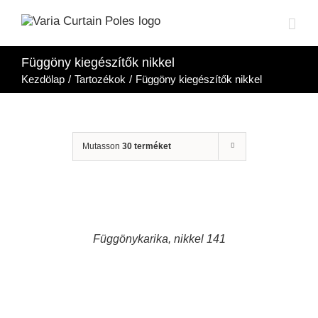
Ugrás
a
tartalomra
Függöny kiegészítők nikkel
Kezdölap
/
Tartozékok
/
Függöny kiegészítők nikkel
Mutasson
30 terméket
RÉSZLETEK
Függönykarika, nikkel 141
RÉSZLETEK