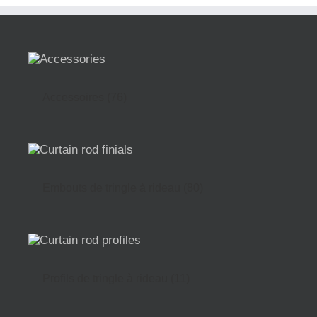
Accessoires
(76)
Embouts de tringle à rideau
(80)
Profils de tringle à rideau
(11)