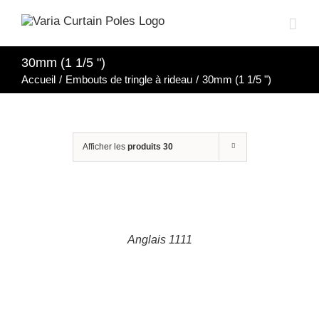
Aller
au
contenu
30mm (1 1/5 ")
Accueil
/
Embouts de tringle à rideau
/
30mm (1 1/5 ")
Afficher les
produits 30
DETAILS
Anglais 1111
DETAILS