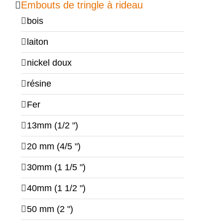
Embouts de tringle à rideau
bois
laiton
nickel doux
résine
Fer
13mm (1/2 ")
20 mm (4/5 ")
30mm (1 1/5 ")
40mm (1 1/2 ")
50 mm (2 ")