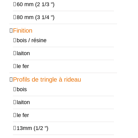
60 mm (2 1/3 ")
80 mm (3 1/4 ")
Finition
bois / résine
laiton
le fer
Profils de tringle à rideau
bois
laiton
le fer
13mm (1/2 ")