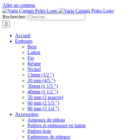
Aller au contenu
Rechercher:
Accueil
Embouts
Bois
Laiton
Fer
Résine
Nickel
13mm (1/2 ")
20 mm (4/5 ")
30mm (1 1/5 ″)
40mm (1 1/2 ")
50 mm (2 pouces)
60 mm (2 1/3 ")
80 mm (3 1/4 ")
Accessoires
Anneaux de rideau
Patères et embrasses en laiton
Patères bois
Embrasses de rideaux