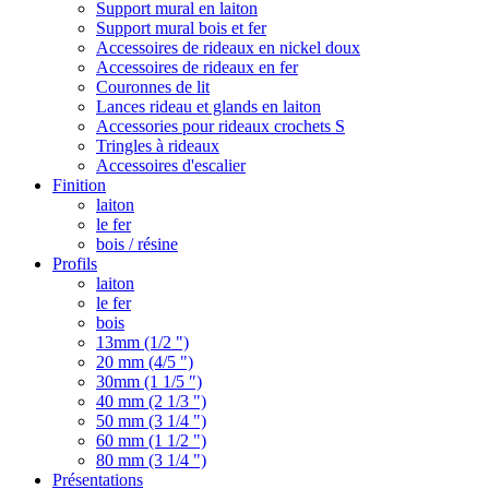
Support mural en laiton
Support mural bois et fer
Accessoires de rideaux en nickel doux
Accessoires de rideaux en fer
Couronnes de lit
Lances rideau et glands en laiton
Accessories pour rideaux crochets S
Tringles à rideaux
Accessoires d'escalier
Finition
laiton
le fer
bois / résine
Profils
laiton
le fer
bois
13mm (1/2 ")
20 mm (4/5 ")
30mm (1 1/5 ″)
40 mm (2 1/3 ")
50 mm (3 1/4 ")
60 mm (1 1/2 ")
80 mm (3 1/4 ")
Présentations